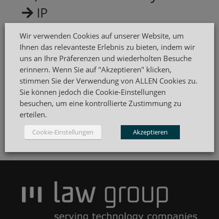
IP
IT
Wir verwenden Cookies auf unserer Website, um
Data Privacy
Ihnen das relevanteste Erlebnis zu bieten, indem wir
uns an Ihre Präferenzen und wiederholten Besuche
erinnern. Wenn Sie auf "Akzeptieren" klicken,
stimmen Sie der Verwendung von ALLEN Cookies zu.
Sie können jedoch die Cookie-Einstellungen
Kontakt:
besuchen, um eine kontrollierte Zustimmung zu
m law group
erteilen.
i
nfo@mlawgroup.de
Tel. +49 89 24 213 0
Cookie-Einstellungen
Akzeptieren