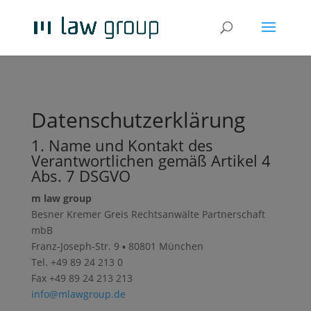
Datenschutzerklärung
1. Name und Kontakt des
Verantwortlichen gemäß Artikel 4
Abs. 7 DSGVO
m law group
Besner Kremer Greis Rechtsanwälte Partnerschaft
mbB
Franz-Joseph-Str. 9 ▪ 80801 München
Tel. +49 89 24 213 0
Fax +49 89 24 213 213
info@mlawgroup.de